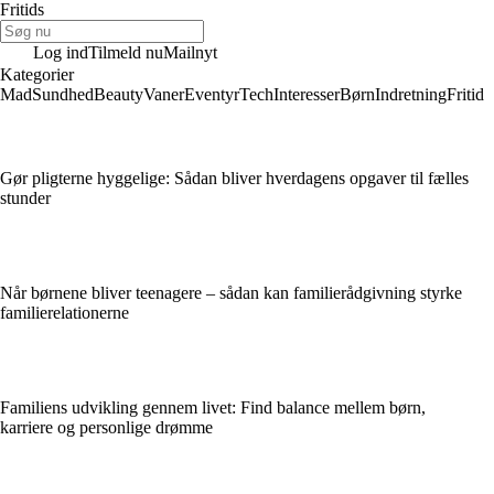
Fritids
Log ind
Tilmeld nu
Mailnyt
Kategorier
Mad
Sundhed
Beauty
Vaner
Eventyr
Tech
Interesser
Børn
Indretning
Fritid
Gør pligterne hyggelige: Sådan bliver hverdagens opgaver til fælles
stunder
Når børnene bliver teenagere – sådan kan familierådgivning styrke
familierelationerne
Familiens udvikling gennem livet: Find balance mellem børn,
karriere og personlige drømme