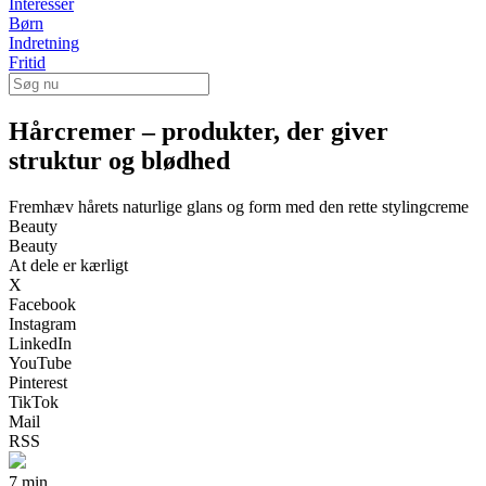
Interesser
Børn
Indretning
Fritid
Hårcremer – produkter, der giver
struktur og blødhed
Fremhæv hårets naturlige glans og form med den rette stylingcreme
Beauty
Beauty
At dele er kærligt
X
Facebook
Instagram
LinkedIn
YouTube
Pinterest
TikTok
Mail
RSS
7 min