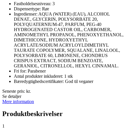
Fastholdelsesniveau: 3
Dispensertype: Rør
Ingredienser: AQUA (WATER) (EAU), ALCOHOL
DENAT., GLYCERIN, POLYSORBATE 20,
POLYQUATERNIUM-47, PARFUM, PEG-40
HYDROGENATED CASTOR OIL, CARBOMER,
AMINOMETHYL PROPANOL, PHENOXYETHANOL,
DIMETHICONE, HYDROXYETHYL
ACRYLATE/SODIUM ACRYLOYLDIMETHYL
TAURATE COPOLYMER, SQUALANE, LINALOOL,
POLYSORBATE 60, LIMONENE, CHONDRUS
CRISPUS EXTRACT, SODIUM BENZOATE,
GERANIOL, CITRONELLOL, HEXYL CINNAMAL.
Fri for: Parabener
Antal produkter inkluderet: 1 stk
Bæredygtighedscertifikater: God til veganer
Seneste pris:
kr.
Se detaljer
Mere information
Produktbeskrivelser
1