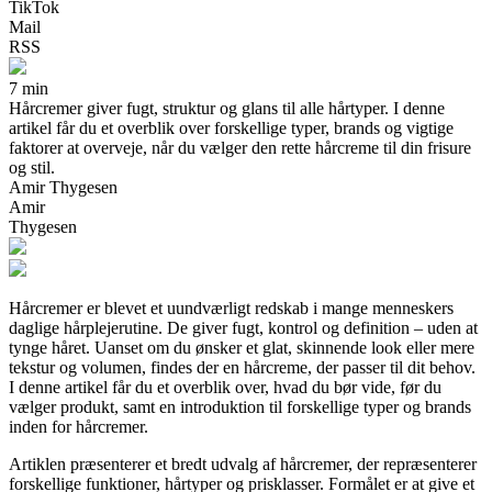
TikTok
Mail
RSS
7 min
Hårcremer giver fugt, struktur og glans til alle hårtyper. I denne
artikel får du et overblik over forskellige typer, brands og vigtige
faktorer at overveje, når du vælger den rette hårcreme til din frisure
og stil.
Amir Thygesen
Amir
Thygesen
Hårcremer er blevet et uundværligt redskab i mange menneskers
daglige hårplejerutine. De giver fugt, kontrol og definition – uden at
tynge håret. Uanset om du ønsker et glat, skinnende look eller mere
tekstur og volumen, findes der en hårcreme, der passer til dit behov.
I denne artikel får du et overblik over, hvad du bør vide, før du
vælger produkt, samt en introduktion til forskellige typer og brands
inden for hårcremer.
Artiklen præsenterer et bredt udvalg af hårcremer, der repræsenterer
forskellige funktioner, hårtyper og prisklasser. Formålet er at give et