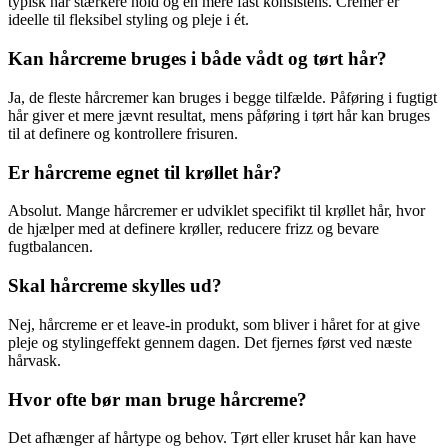
typisk har stærkere hold og en mere fast konsistens. Cremer er
ideelle til fleksibel styling og pleje i ét.
Kan hårcreme bruges i både vådt og tørt hår?
Ja, de fleste hårcremer kan bruges i begge tilfælde. Påføring i fugtigt
hår giver et mere jævnt resultat, mens påføring i tørt hår kan bruges
til at definere og kontrollere frisuren.
Er hårcreme egnet til krøllet hår?
Absolut. Mange hårcremer er udviklet specifikt til krøllet hår, hvor
de hjælper med at definere krøller, reducere frizz og bevare
fugtbalancen.
Skal hårcreme skylles ud?
Nej, hårcreme er et leave-in produkt, som bliver i håret for at give
pleje og stylingeffekt gennem dagen. Det fjernes først ved næste
hårvask.
Hvor ofte bør man bruge hårcreme?
Det afhænger af hårtype og behov. Tørt eller kruset hår kan have