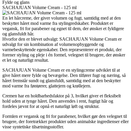
Fylde og glans
SACHAJUAN Volume Cream - 125 ml
En let hårcreme, der giver volumen og fugt, samtidig med at den
beskytter håret mod varme fra stylingredskaber. Produktet er
vegansk, fri for parabener og egnet til dem, der ønsker et fyldigere
og glansfuldt hår.
Hvorfor den er blevet udvalgt: SACHAJUAN Volume Cream er
udvalgt for sin kombination af volumenopbyggende og
varmebeskyttende egenskaber. Den repræsenterer et produkt, der
forener styling og pleje i én formel, velegnet til brugere, der ønsker
et let og naturligt resultat.
SACHAJUAN Volume Cream er en stylingcreme udviklet til at
give håret mere fylde og bevægelse. Den tilfører fugt og næring, så
håret fremstår sundt og glansfuldt, samtidig med at den beskytter
mod varme fra føntørrer, glattejern og krøllejern.
Cremen har en holdbarhedsfaktor på 3, hvilket giver et fleksibelt
hold uden at tynge håret. Den anvendes i rent, fugtigt hår og
fordeles jævnt for at opnå et naturligt løft og struktur.
Formlen er vegansk og fri for parabener, hvilket gør den velegnet til
brugere, der foretrækker produkter uden animalske ingredienser eller
visse syntetiske tilsætningsstoffer.