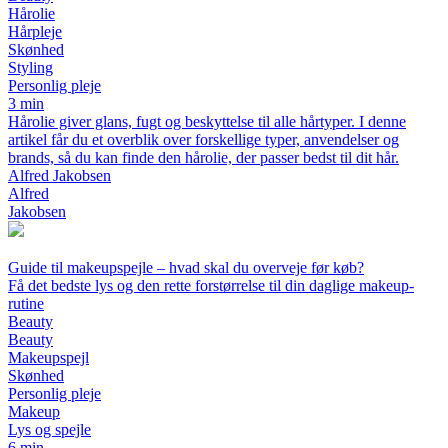
Hårolie
Hårpleje
Skønhed
Styling
Personlig pleje
3 min
Hårolie giver glans, fugt og beskyttelse til alle hårtyper. I denne
artikel får du et overblik over forskellige typer, anvendelser og
brands, så du kan finde den hårolie, der passer bedst til dit hår.
Alfred Jakobsen
Alfred
Jakobsen
Guide til makeupspejle – hvad skal du overveje før køb?
Få det bedste lys og den rette forstørrelse til din daglige makeup-
rutine
Beauty
Beauty
Makeupspejl
Skønhed
Personlig pleje
Makeup
Lys og spejle
6 min