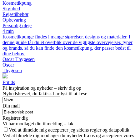
Kosmetikpung
Skønhed
Rejsetilbehør
Opbevaring
Personlig pleje
4 min
Kosmetikpunge findes i mange størrelser, designs og materialer. I
denne guide får du et overblik over de vigtigste overvejelser, typer
og brands, så du kan finde den kosmetikpung, der passer bedst til
dine behov.
Oscar Thygesen
Oscar
Thygesen
Fritids
Få inspiration og nyheder – skriv dig op
Nyhedsbrevet, du faktisk har lyst til at læse.
Din mail
Registrer dig
Vi har modtaget din tilmelding – tak
Ved at tilmelde mig accepterer jeg sidens regler og datapolitik.
Ved at tilmelde dig modtager du nyheder fra os og accepterer vores