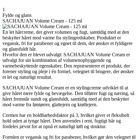
1
Fylde og glans
SACHAJUAN Volume Cream - 125 ml
En let hårcreme, der giver volumen og fugt, samtidig med at den
beskytter håret mod varme fra stylingredskaber. Produktet er
vegansk, fri for parabener og egnet til dem, der ønsker et fyldigere
og glansfuldt hår.
Hvorfor den er blevet udvalgt: SACHAJUAN Volume Cream er
udvalgt for sin kombination af volumenopbyggende og
varmebeskyttende egenskaber. Den repræsenterer et produkt, der
forener styling og pleje i én formel, velegnet til brugere, der ønsker
et let og naturligt resultat.
SACHAJUAN Volume Cream er en stylingcreme udviklet til at
give håret mere fylde og bevægelse. Den tilfører fugt og næring, så
håret fremstår sundt og glansfuldt, samtidig med at den beskytter
mod varme fra føntørrer, glattejern og krøllejern.
Cremen har en holdbarhedsfaktor på 3, hvilket giver et fleksibelt
hold uden at tynge håret. Den anvendes i rent, fugtigt hår og
fordeles jævnt for at opnå et naturligt løft og struktur.
Formlen er vegansk og fri for parabener, hvilket gør den velegnet til