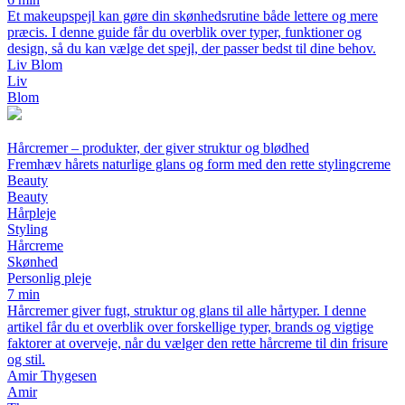
Et makeupspejl kan gøre din skønhedsrutine både lettere og mere
præcis. I denne guide får du overblik over typer, funktioner og
design, så du kan vælge det spejl, der passer bedst til dine behov.
Liv Blom
Liv
Blom
Hårcremer – produkter, der giver struktur og blødhed
Fremhæv hårets naturlige glans og form med den rette stylingcreme
Beauty
Beauty
Hårpleje
Styling
Hårcreme
Skønhed
Personlig pleje
7 min
Hårcremer giver fugt, struktur og glans til alle hårtyper. I denne
artikel får du et overblik over forskellige typer, brands og vigtige
faktorer at overveje, når du vælger den rette hårcreme til din frisure
og stil.
Amir Thygesen
Amir