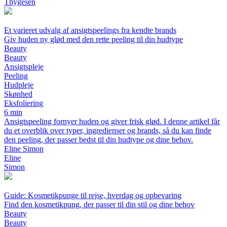
Thygesen
Et varieret udvalg af ansigtspeelings fra kendte brands
Giv huden ny glød med den rette peeling til din hudtype
Beauty
Beauty
Ansigtspleje
Peeling
Hudpleje
Skønhed
Eksfoliering
6 min
Ansigtspeeling fornyer huden og giver frisk glød. I denne artikel får
du et overblik over typer, ingredienser og brands, så du kan finde
den peeling, der passer bedst til din hudtype og dine behov.
Eline Simon
Eline
Simon
Guide: Kosmetikpunge til rejse, hverdag og opbevaring
Find den kosmetikpung, der passer til din stil og dine behov
Beauty
Beauty