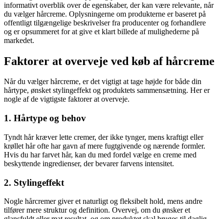
informativt overblik over de egenskaber, der kan være relevante, når
du vælger hårcreme. Oplysningerne om produkterne er baseret på
offentligt tilgængelige beskrivelser fra producenter og forhandlere
og er opsummeret for at give et klart billede af mulighederne på
markedet.
Faktorer at overveje ved køb af hårcreme
Når du vælger hårcreme, er det vigtigt at tage højde for både din
hårtype, ønsket stylingeffekt og produktets sammensætning. Her er
nogle af de vigtigste faktorer at overveje.
1. Hårtype og behov
Tyndt hår kræver lette cremer, der ikke tynger, mens kraftigt eller
krøllet hår ofte har gavn af mere fugtgivende og nærende formler.
Hvis du har farvet hår, kan du med fordel vælge en creme med
beskyttende ingredienser, der bevarer farvens intensitet.
2. Stylingeffekt
Nogle hårcremer giver et naturligt og fleksibelt hold, mens andre
tilfører mere struktur og definition. Overvej, om du ønsker et
glansfuldt eller mat resultat, og om produktet skal bruges til daglig