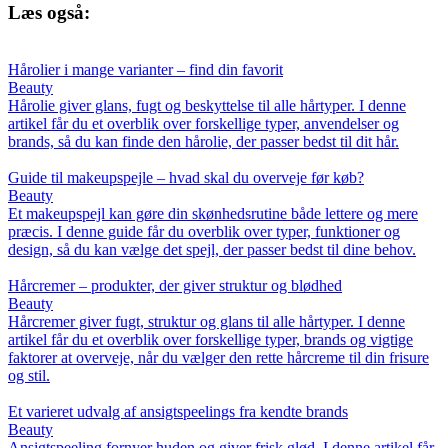
Læs også:
Hårolier i mange varianter – find din favorit
Beauty
Hårolie giver glans, fugt og beskyttelse til alle hårtyper. I denne
artikel får du et overblik over forskellige typer, anvendelser og
brands, så du kan finde den hårolie, der passer bedst til dit hår.
Guide til makeupspejle – hvad skal du overveje før køb?
Beauty
Et makeupspejl kan gøre din skønhedsrutine både lettere og mere
præcis. I denne guide får du overblik over typer, funktioner og
design, så du kan vælge det spejl, der passer bedst til dine behov.
Hårcremer – produkter, der giver struktur og blødhed
Beauty
Hårcremer giver fugt, struktur og glans til alle hårtyper. I denne
artikel får du et overblik over forskellige typer, brands og vigtige
faktorer at overveje, når du vælger den rette hårcreme til din frisure
og stil.
Et varieret udvalg af ansigtspeelings fra kendte brands
Beauty
Ansigtspeeling fornyer huden og giver frisk glød. I denne artikel får