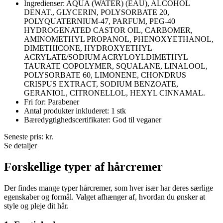
Ingredienser: AQUA (WATER) (EAU), ALCOHOL
DENAT., GLYCERIN, POLYSORBATE 20,
POLYQUATERNIUM-47, PARFUM, PEG-40
HYDROGENATED CASTOR OIL, CARBOMER,
AMINOMETHYL PROPANOL, PHENOXYETHANOL,
DIMETHICONE, HYDROXYETHYL
ACRYLATE/SODIUM ACRYLOYLDIMETHYL
TAURATE COPOLYMER, SQUALANE, LINALOOL,
POLYSORBATE 60, LIMONENE, CHONDRUS
CRISPUS EXTRACT, SODIUM BENZOATE,
GERANIOL, CITRONELLOL, HEXYL CINNAMAL.
Fri for: Parabener
Antal produkter inkluderet: 1 stk
Bæredygtighedscertifikater: God til veganer
Seneste pris:
kr.
Se detaljer
Forskellige typer af hårcremer
Der findes mange typer hårcremer, som hver især har deres særlige
egenskaber og formål. Valget afhænger af, hvordan du ønsker at
style og pleje dit hår.