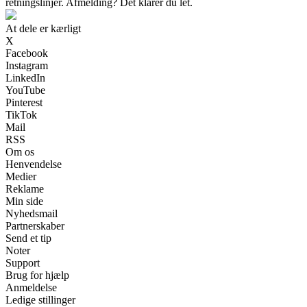
retningslinjer. Afmelding? Det klarer du let.
At dele er kærligt
X
Facebook
Instagram
LinkedIn
YouTube
Pinterest
TikTok
Mail
RSS
Om os
Henvendelse
Medier
Reklame
Min side
Nyhedsmail
Partnerskaber
Send et tip
Noter
Support
Brug for hjælp
Anmeldelse
Ledige stillinger