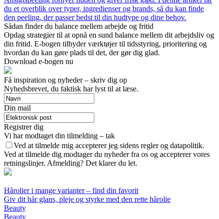
du et overblik over typer, ingredienser og brands, så du kan finde
den peeling, der passer bedst til din hudtype og dine behov.
Sådan finder du balance mellem arbejde og fritid
Opdag strategier til at opnå en sund balance mellem dit arbejdsliv og
din fritid. E-bogen tilbyder værktøjer til tidsstyring, prioritering og
hvordan du kan gøre plads til det, der gør dig glad.
Download e-bogen nu
Få inspiration og nyheder – skriv dig op
Nyhedsbrevet, du faktisk har lyst til at læse.
Din mail
Registrer dig
Vi har modtaget din tilmelding – tak
Ved at tilmelde mig accepterer jeg sidens regler og datapolitik.
Ved at tilmelde dig modtager du nyheder fra os og accepterer vores
retningslinjer. Afmelding? Det klarer du let.
Hårolier i mange varianter – find din favorit
Giv dit hår glans, pleje og styrke med den rette hårolie
Beauty
Beauty